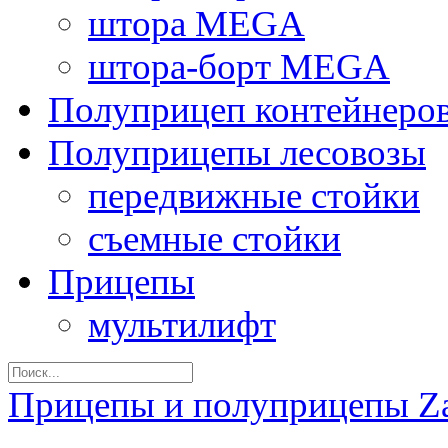
штора MEGA
штора-борт MEGA
Полуприцеп контейнеро
Полуприцепы лесовозы
передвижные стойки
съемные стойки
Прицепы
мультилифт
Прицепы и полуприцепы Z