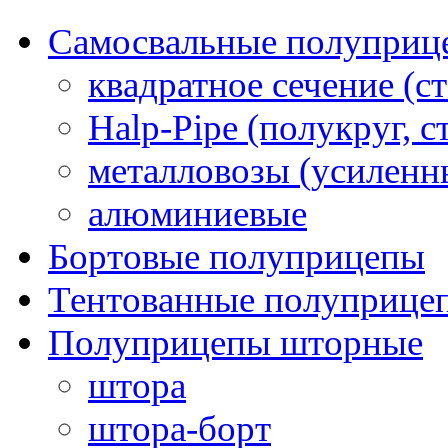
Самосвальные полуприц
квадратное сечение (ст
Halp-Pipe (полукруг, с
металловозы (усиленн
алюминиевые
Бортовые полуприцепы
Тентованные полуприце
Полуприцепы шторные
штора
штора-борт