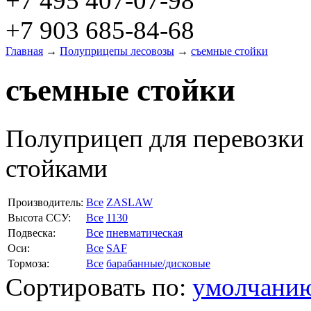
+7 495 407-07-98
+7 903 685-84-68
Главная
→
Полуприцепы лесовозы
→
съемные стойки
съемные стойки
Полуприцеп для перевозк
стойками
Производитель:
Все
ZASLAW
Высота ССУ:
Все
1130
Подвеска:
Все
пневматическая
Оси:
Все
SAF
Тормоза:
Все
барабанные/дисковые
Сортировать по:
умолчани