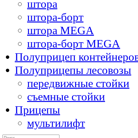
штора
штора-борт
штора MEGA
штора-борт MEGA
Полуприцеп контейнеро
Полуприцепы лесовозы
передвижные стойки
съемные стойки
Прицепы
мультилифт