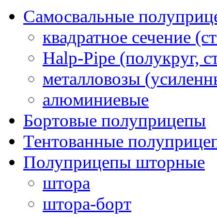
Самосвальные полуприц
квадратное сечение (ст
Halp-Pipe (полукруг, с
металловозы (усиленн
алюминиевые
Бортовые полуприцепы
Тентованные полуприце
Полуприцепы шторные
штора
штора-борт