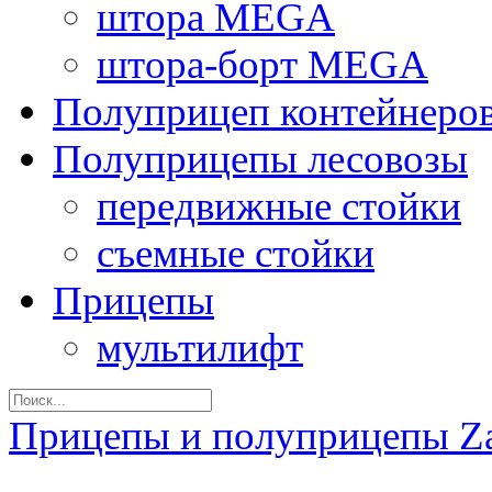
штора MEGA
штора-борт MEGA
Полуприцеп контейнеро
Полуприцепы лесовозы
передвижные стойки
съемные стойки
Прицепы
мультилифт
Прицепы и полуприцепы Z