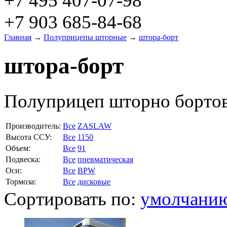
+7 495 407-07-98
+7 903 685-84-68
Главная
→
Полуприцепы шторные
→
штора-борт
штора-борт
Полуприцеп шторно борт
Производитель:
Все
ZASLAW
Высота ССУ:
Все
1150
Объем:
Все
91
Подвеска:
Все
пневматическая
Оси:
Все
BPW
Тормоза:
Все
дисковые
Сортировать по:
умолчани