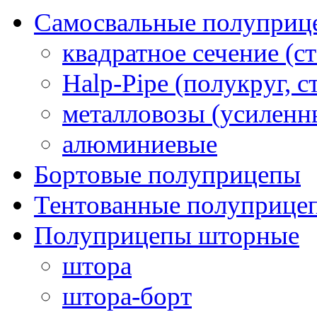
Самосвальные полуприц
квадратное сечение (ст
Halp-Pipe (полукруг, с
металловозы (усиленн
алюминиевые
Бортовые полуприцепы
Тентованные полуприце
Полуприцепы шторные
штора
штора-борт