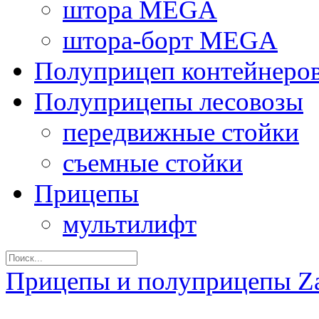
штора MEGA
штора-борт MEGA
Полуприцеп контейнеро
Полуприцепы лесовозы
передвижные стойки
съемные стойки
Прицепы
мультилифт
Прицепы и полуприцепы Z