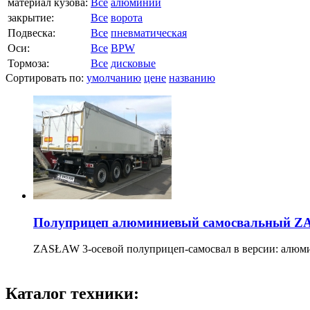
материал кузова:
Все
алюминий
закрытие:
Все
ворота
Подвеска:
Все
пневматическая
Оси:
Все
BPW
Тормоза:
Все
дисковые
Сортировать по:
умолчанию
цене
названию
Полуприцеп алюминиевый самосвальный ZA
ZASŁAW 3-осевой полуприцеп-самосвал в версии: алюмин
Каталог техники: