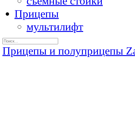
съемные стойки
Прицепы
мультилифт
Прицепы и полуприцепы Z