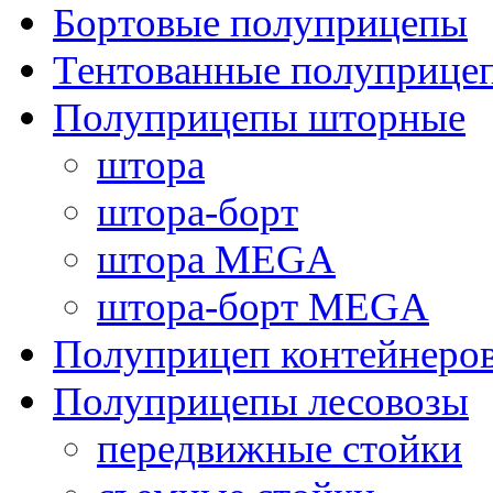
Бортовые полуприцепы
Тентованные полуприце
Полуприцепы шторные
штора
штора-борт
штора MEGA
штора-борт MEGA
Полуприцеп контейнеро
Полуприцепы лесовозы
передвижные стойки