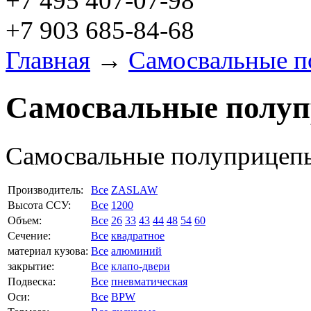
+7 495 407-07-98
+7 903 685-84-68
Главная
→
Самосвальные 
Самосвальные полу
Самосвальные полуприцеп
Производитель:
Все
ZASLAW
Высота ССУ:
Все
1200
Объем:
Все
26
33
43
44
48
54
60
Сечение:
Все
квадратное
материал кузова:
Все
алюминий
закрытие:
Все
клапо-двери
Подвеска:
Все
пневматическая
Оси:
Все
BPW