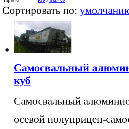
Тормоза:
Все
дисковые
Сортировать по:
умолчани
Самосвальный алюмин
куб
Самосвальный алюминие
осевой полуприцеп-само