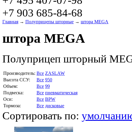
+7 495 407-07-98
+7 903 685-84-68
Главная
→
Полуприцепы шторные
→
штора MEGA
штора MEGA
Полуприцеп шторный M
Производитель:
Все
ZASLAW
Высота ССУ:
Все
950
Объем:
Все
99
Подвеска:
Все
пневматическая
Оси:
Все
BPW
Тормоза:
Все
дисковые
Сортировать по:
умолчани