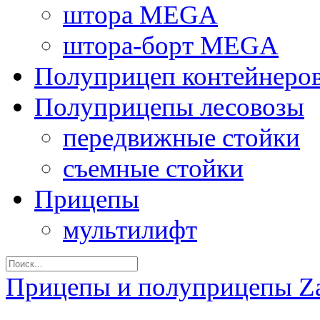
штора MEGA
штора-борт MEGA
Полуприцеп контейнеро
Полуприцепы лесовозы
передвижные стойки
съемные стойки
Прицепы
мультилифт
Прицепы и полуприцепы Z