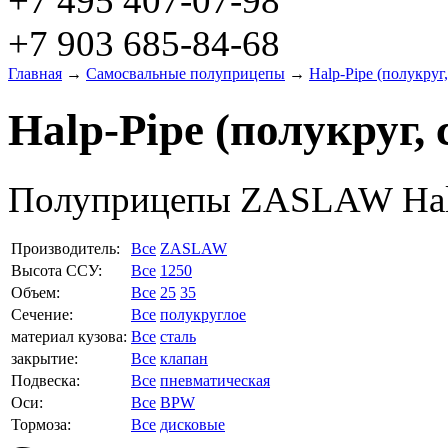
+7 495 407-07-98
+7 903 685-84-68
Главная
→
Самосвальные полуприцепы
→
Halp-Pipe (полукруг,
Halp-Pipe (полукруг, 
Полуприцепы ZASLAW Halp-
Производитель:
Все
ZASLAW
Высота ССУ:
Все
1250
Объем:
Все
25
35
Сечение:
Все
полукруглое
материал кузова:
Все
сталь
закрытие:
Все
клапан
Подвеска:
Все
пневматическая
Оси:
Все
BPW
Тормоза:
Все
дисковые