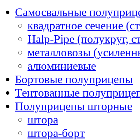
Самосвальные полуприц
квадратное сечение (ст
Halp-Pipe (полукруг, с
металловозы (усиленн
алюминиевые
Бортовые полуприцепы
Тентованные полуприце
Полуприцепы шторные
штора
штора-борт