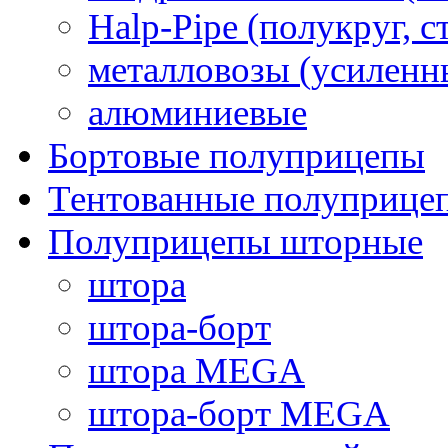
Halp-Pipe (полукруг, с
металловозы (усиленн
алюминиевые
Бортовые полуприцепы
Тентованные полуприце
Полуприцепы шторные
штора
штора-борт
штора MEGA
штора-борт MEGA