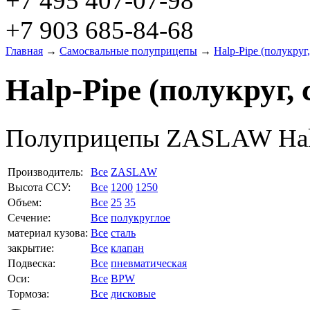
+7 495 407-07-98
+7 903 685-84-68
Главная
→
Самосвальные полуприцепы
→
Halp-Pipe (полукруг,
Halp-Pipe (полукруг, 
Полуприцепы ZASLAW Halp-
Производитель:
Все
ZASLAW
Высота ССУ:
Все
1200
1250
Объем:
Все
25
35
Сечение:
Все
полукруглое
материал кузова:
Все
сталь
закрытие:
Все
клапан
Подвеска:
Все
пневматическая
Оси:
Все
BPW
Тормоза:
Все
дисковые