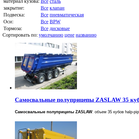
материал кузова:
Все
сталь
закрытие:
Все
клапан
Подвеска:
Все
пневматическая
Оси:
Все
BPW
Тормоза:
Все
дисковые
Сортировать по:
умолчанию
цене
названию
Самосвальные полуприцепы ZASLAW 35 ку
Самосвальные полуприцепы ZASLAW
: объем 35 кубов halp-pi