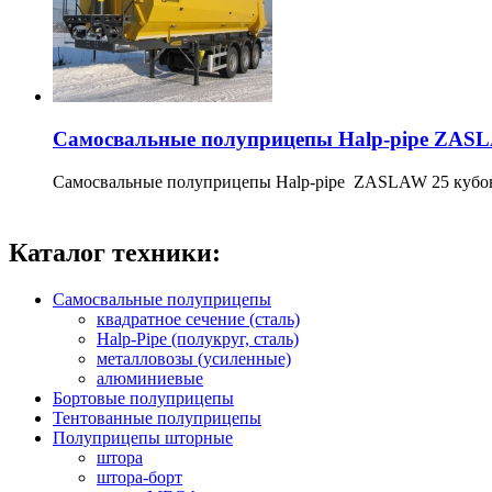
Самосвальные полуприцепы Halp-pipe ZASL
Самосвальные полуприцепы Halp-pipe ZASLAW 25 кубо
Каталог техники:
Самосвальные полуприцепы
квадратное сечение (сталь)
Halp-Pipe (полукруг, сталь)
металловозы (усиленные)
алюминиевые
Бортовые полуприцепы
Тентованные полуприцепы
Полуприцепы шторные
штора
штора-борт