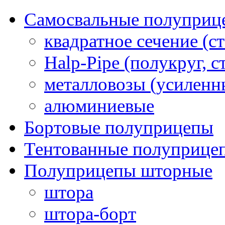
Самосвальные полуприц
квадратное сечение (ст
Halp-Pipe (полукруг, с
металловозы (усиленн
алюминиевые
Бортовые полуприцепы
Тентованные полуприце
Полуприцепы шторные
штора
штора-борт