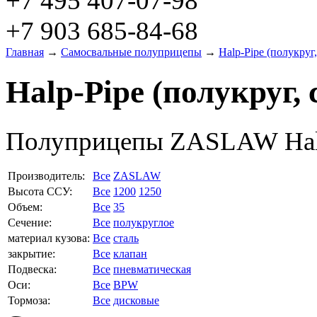
+7 495 407-07-98
+7 903 685-84-68
Главная
→
Самосвальные полуприцепы
→
Halp-Pipe (полукруг,
Halp-Pipe (полукруг, 
Полуприцепы ZASLAW Halp-
Производитель:
Все
ZASLAW
Высота ССУ:
Все
1200
1250
Объем:
Все
35
Сечение:
Все
полукруглое
материал кузова:
Все
сталь
закрытие:
Все
клапан
Подвеска:
Все
пневматическая
Оси:
Все
BPW
Тормоза:
Все
дисковые