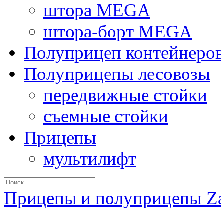
штора MEGA
штора-борт MEGA
Полуприцеп контейнеро
Полуприцепы лесовозы
передвижные стойки
съемные стойки
Прицепы
мультилифт
Прицепы и полуприцепы Z