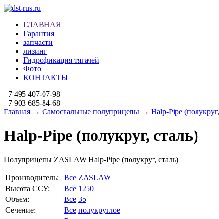
ГЛАВНАЯ
Гарантия
запчасти
лизинг
Гидрофикация тягачей
Фото
КОНТАКТЫ
+7 495 407-07-98
+7 903 685-84-68
Главная
→
Самосвальные полуприцепы
→
Halp-Pipe (полукруг,
Halp-Pipe (полукруг, сталь)
Полуприцепы ZASLAW Halp-Pipe (полукруг, сталь)
Производитель:
Все
ZASLAW
Высота ССУ:
Все
1250
Объем:
Все
35
Сечение:
Все
полукруглое