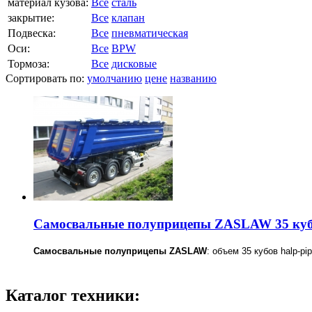
материал кузова:
Все
сталь
закрытие:
Все
клапан
Подвеска:
Все
пневматическая
Оси:
Все
BPW
Тормоза:
Все
дисковые
Сортировать по:
умолчанию
цене
названию
Самосвальные полуприцепы ZASLAW 35 ку
Самосвальные полуприцепы ZASLAW
: объем 35 кубов halp-pi
Каталог техники: