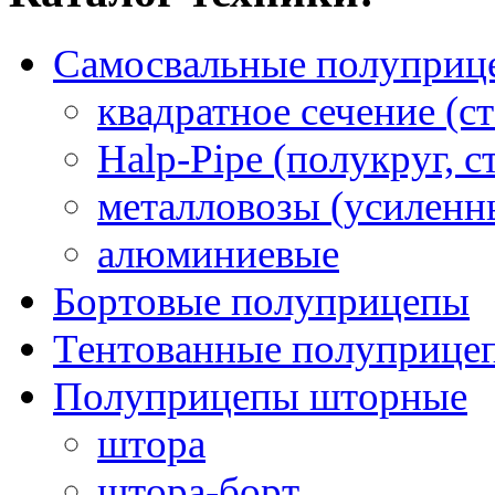
Самосвальные полуприц
квадратное сечение (ст
Halp-Pipe (полукруг, с
металловозы (усиленн
алюминиевые
Бортовые полуприцепы
Тентованные полуприце
Полуприцепы шторные
штора
штора-борт