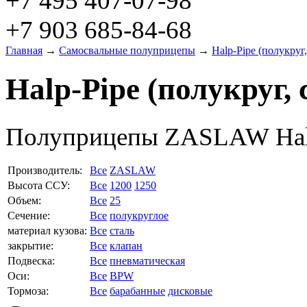
+7 495 407-07-98
+7 903 685-84-68
Главная
→
Самосвальные полуприцепы
→
Halp-Pipe (полукруг,
Halp-Pipe (полукруг, 
Полуприцепы ZASLAW Halp-
Производитель:
Все
ZASLAW
Высота ССУ:
Все
1200
1250
Объем:
Все
25
Сечение:
Все
полукруглое
материал кузова:
Все
сталь
закрытие:
Все
клапан
Подвеска:
Все
пневматическая
Оси:
Все
BPW
Тормоза:
Все
барабанные
дисковые