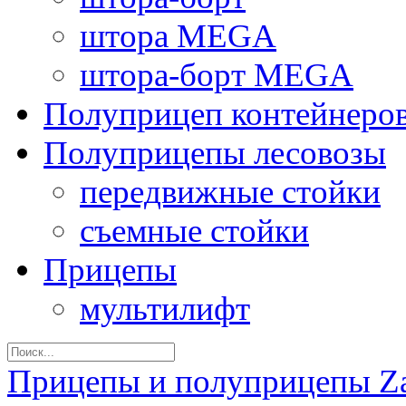
штора MEGA
штора-борт MEGA
Полуприцеп контейнеро
Полуприцепы лесовозы
передвижные стойки
съемные стойки
Прицепы
мультилифт
Прицепы и полуприцепы Z