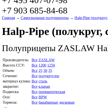
+7 495 407-07-98
+7 903 685-84-68
Главная
→
Самосвальные полуприцепы
→
Halp-Pipe (полукруг,
Halp-Pipe (полукруг, 
Полуприцепы ZASLAW Halp-
Производитель:
Все
ZASLAW
Высота ССУ:
Все
1200
1250
Объем:
Все
25
30
35
Сечение:
Все
полукруглое
материал кузова:
Все
сталь
закрытие:
Все
клапан
Подвеска:
Все
пневматическая
Оси:
Все
BPW
Тормоза:
Все
барабанные
дисковые