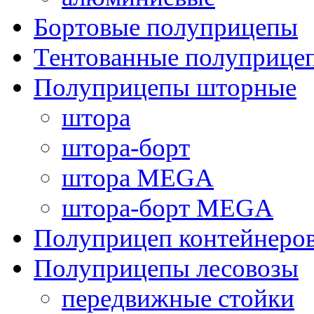
Бортовые полуприцепы
Тентованные полуприце
Полуприцепы шторные
штора
штора-борт
штора MEGA
штора-борт MEGA
Полуприцеп контейнеро
Полуприцепы лесовозы
передвижные стойки