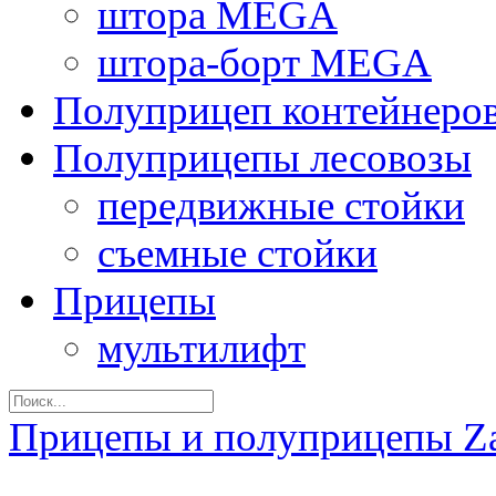
штора MEGA
штора-борт MEGA
Полуприцеп контейнеро
Полуприцепы лесовозы
передвижные стойки
съемные стойки
Прицепы
мультилифт
Прицепы и полуприцепы Z