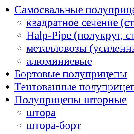
Самосвальные полуприц
квадратное сечение (ст
Halp-Pipe (полукруг, с
металловозы (усиленн
алюминиевые
Бортовые полуприцепы
Тентованные полуприце
Полуприцепы шторные
штора
штора-борт